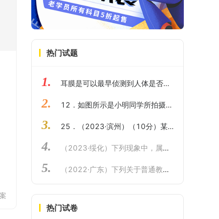
热门试题
1.
耳膜是可以最早侦测到人体是否有发烧的地方。耳膜因热辐射会发出电磁波，耳温枪可侦测其中强度最高波长为λm的波，并利用波长λm与耳温间的关系来判定体温。已知电磁波的波速c，波长λ，周期T满足的关系为。当耳温为308.15K时，测得波长λm为9404.5nm，而耳温为310.15K 时测得的波长λm为9343.9nm，则下列叙述正确的是
2.
12．如图所示是小明同学所拍摄的一幅海边风景照片。由照片所示的情景，可以分析判断出甲船的运动状态是_______ ，且速度_______ 风速，乙船的运动状态可能是_______ 。
3.
25．（2023·滨州）（10分）某科研小组用如图甲所示的电路，对由多种半导体材料混合制成的一种新材料电阻R3（标有2.5V字样）进行了测量。电源电压恒定不变，电流表的量程为0～0.6A，电压表的量程为0～3V。当闭合S和S1、断开S2，将滑动变阻器R2的滑片P从一端移至另一端，测得电流表示数随电压表示数变化情况如图乙中的图象A所示。当把电压表并联在R3两端，闭合S和S2、断开S1，移动滑动变阻器R2的滑片P，测得新材料电阻R3电流随电压变化情况如图乙中的图象B所示。求：（2）滑动变阻器R2的最大阻值。（3）电源电压。（4）在图甲电路中，电压表并联在R2两端，当闭合S和S2、断开S1时，为保证电路安全，滑动变阻器R2连入电路的阻值范围。
4.
（2023·绥化）下列现象中，属于凝华的是（ ）
5.
（2022·广东）下列关于普通教室内的物理量的估测，符合实际的是（ ）
案
热门试卷