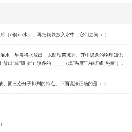
后（c铜<c水），再把铜块放入水中，它们之间（ ）
田灌水，早晨将水放出，以防秧苗冻坏。其中隐含的物理知识
“放出”或“吸收”）较多的______（填“温度”“内能”或“热量”）。
液、固三态分子排列的特点。下面说法正确的是（ ）
 ）