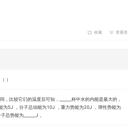
收藏
查看答
（ ）
同，比较它们的温度后可知，______杯中水的内能是最大的，
能为5J ，分子总动能为10J ，重力势能为20J ，弹性势能为
子总势能为______J 。