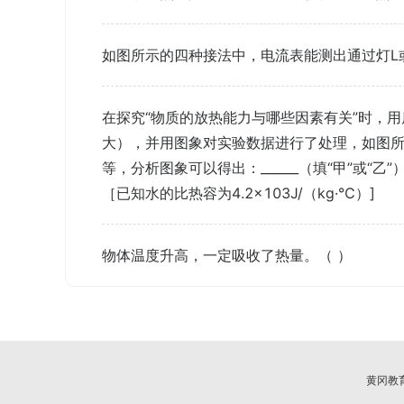
如图所示的四种接法中，电流表能测出通过灯L
在探究“物质的放热能力与哪些因素有关”时，用
大），并用图象对实验数据进行了处理，如图
等，分析图象可以得出：______（填“甲”或“乙”
［已知水的比热容为4.2×103J/（kg·℃）]
物体温度升高，一定吸收了热量。（ ）
黄冈教育