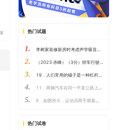
热门试题
案
1.
李树家装修新房时考虑声学吸音效果。他想比较几种常见装修材料的吸音性能，他找来相同的三种小块材料（聚酯棉、软木、泡沫），进行了图示实验：桌面上放一个玻璃杯，在玻璃杯下分别放上待测试的小块材料，将悬挂在细线下的小球拉到同一高度释放去敲击玻璃杯，仔细比较玻璃杯发出的声音大小。（1）他找来相同的四种小块材料（聚酯棉、软木、泡沫），这里的相同主要是指______ (质量、体积、厚度)。（2）在操作时每次将悬挂在细线下的小球拉到同一高度释放去敲击玻璃杯的目的是______。 （3）小明实验数据记录如下表：你认为表中空格处应填入______；材料种类聚酯棉软木泡沫玻璃杯发声大小最小最大较大最强最弱较弱（4）小明实验中的三种材料，仅从吸音性能的角度考虑，最适合隔音墙装修的是______；（5）从上面实验中你认为影响吸音性能的因素有______（写出一个即可）。
2.
（2023·赤峰）（3分）轿车行驶过程中，油箱中的汽油逐渐减少，剩余汽油的热值、密度变化情况为（ ）
3.
19．人们常用的镊子是一种杠杆。如图所示，用镊子夹取物体时，手压在B点处，则支点在____________点处，阻力作用点在C点处，是____________杠杆（填“省力”、“费力”或“等臂”）。
4.
11．两辆汽车在同一平直公路上同时出发，其路程s与时间t的关系如图所示。由图象可知，甲车的速度_______乙车的速度（选填“＜”“＝”或“＞”），甲车的速度为_______m/s，当t＝40s时，甲、乙两车相距_______ m。
5.
6．如图所示，运动员两手握着链球的把手，人和球同时旋转，最后加力使球脱手 而出。运动员和球同时旋转时，手感觉受到一个很大的拉力作用，这个力的施力物体是（ ）
热门试卷