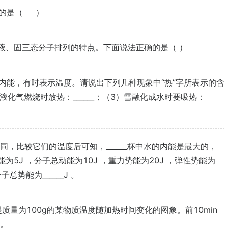
动的是（ ）
液、固三态分子排列的特点。下面说法正确的是（ ）
内能，有时表示温度。请说出下列几种现象中“热”字所表示的含
）液化气燃烧时放热：______；（3）雪融化成水时要吸热：
同，比较它们的温度后可知，______杯中水的内能是最大的，
能为5J ，分子总动能为10J ，重力势能为20J ，弹性势能为
子总势能为______J 。
质量为100g的某物质温度随加热时间变化的图象。前10min
容。